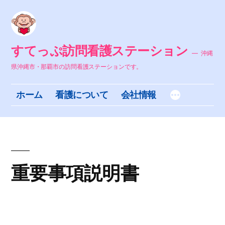
コ
ン
テ
すてっぷ訪問看護ステーション
沖縄
ン
県沖縄市・那覇市の訪問看護ステーションです。
ツ
ホーム
看護について
会社情報
へ
ス
キ
ッ
重要事項説明書
プ